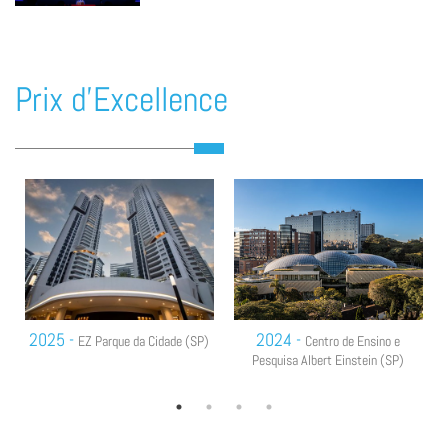
Prix d’Excellence
Previous
2025 -
2024 -
EZ Parque da Cidade (SP)
Centro de Ensino e
Pesquisa Albert Einstein (SP)
1
2
3
4