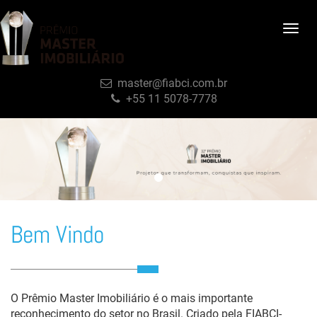
Togg
navig
master@fiabci.com.br
+55 11 5078-7778
Bem Vindo
O Prêmio Master Imobiliário é o mais importante
reconhecimento do setor no Brasil. Criado pela FIABCI-