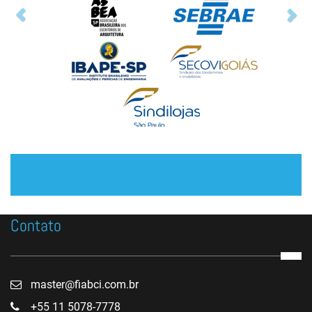
Contato
master@fiabci.com.br
+55 11 5078-7778