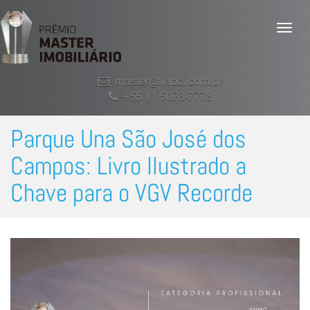
Togg
navig
master@fiabci.com.br
+55 11 5078-7778
Parque Una São José dos
Campos: Livro Ilustrado a
Chave para o VGV Recorde