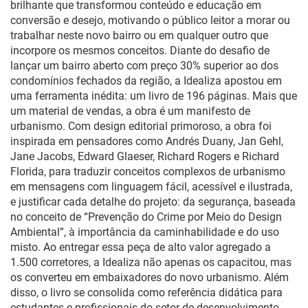
brilhante que transformou conteúdo e educação em
conversão e desejo, motivando o público leitor a morar ou
trabalhar neste novo bairro ou em qualquer outro que
incorpore os mesmos conceitos. Diante do desafio de
lançar um bairro aberto com preço 30% superior ao dos
condomínios fechados da região, a Idealiza apostou em
uma ferramenta inédita: um livro de 196 páginas. Mais que
um material de vendas, a obra é um manifesto de
urbanismo. Com design editorial primoroso, a obra foi
inspirada em pensadores como Andrés Duany, Jan Gehl,
Jane Jacobs, Edward Glaeser, Richard Rogers e Richard
Florida, para traduzir conceitos complexos de urbanismo
em mensagens com linguagem fácil, acessível e ilustrada,
e justificar cada detalhe do projeto: da segurança, baseada
no conceito de “Prevenção do Crime por Meio do Design
Ambiental”, à importância da caminhabilidade e do uso
misto. Ao entregar essa peça de alto valor agregado a
1.500 corretores, a Idealiza não apenas os capacitou, mas
os converteu em embaixadores do novo urbanismo. Além
disso, o livro se consolida como referência didática para
estudantes e profissionais do setor de desenvolvimento