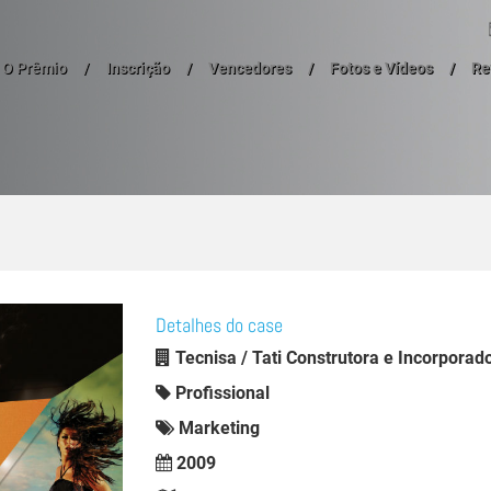
O Prêmio
Inscrição
Vencedores
Fotos e Vídeos
Re
Detalhes do case
Tecnisa / Tati Construtora e Incorporad
Profissional
Marketing
2009