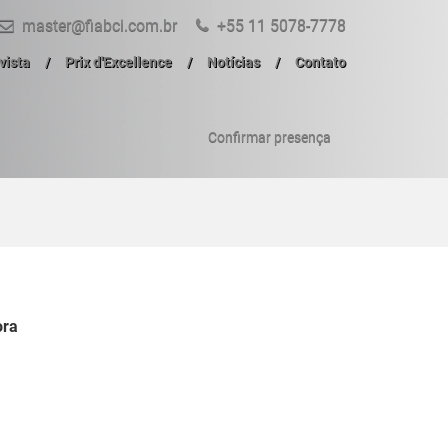
master@fiabci.com.br
+55 11 5078-7778
vista
Prix d'Excellence
Notícias
Contato
Confirmar presença
ora